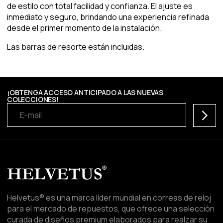
de estilo con total facilidad y confianza. El ajuste es
inmediato y seguro, brindando una experiencia refinada
desde el primer momento de la instalación.
Las barras de resorte están incluidas.
¡OBTENGA ACCESO ANTICIPADO A LAS NUEVAS
COLECCIONES!
Suscrib
Helvetus® es una marca líder mundial en correas de reloj
para el mercado de repuestos, que ofrece una selección
curada de diseños premium elaborados para realzar su