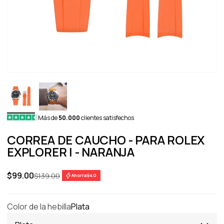
Más de
50.000
clientes satisfechos
CORREA DE CAUCHO - PARA ROLEX
EXPLORER I - NARANJA
Precio de oferta
$99.00
Precio normal
$139.00
Ahorra
$40
Color de la hebilla
Plata