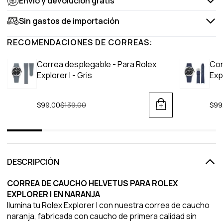
Envío y devolución gratis
Sin gastos de importación
RECOMENDACIONES DE CORREAS:
Correa desplegable - Para Rolex
Cor
Explorer I - Gris
Exp
$99.00
Regular price
$139.00
$99
DESCRIPCIÓN
CORREA DE CAUCHO HELVETUS PARA ROLEX
EXPLORER I EN NARANJA
Ilumina tu Rolex Explorer I con nuestra correa de caucho
naranja, fabricada con caucho de primera calidad sin