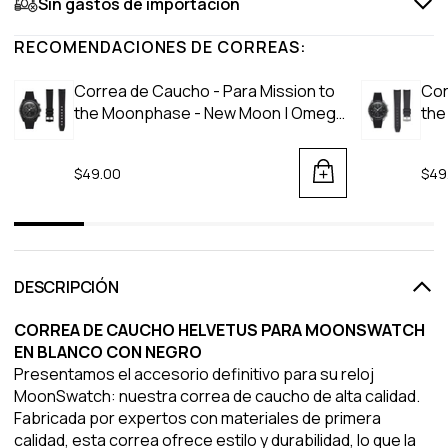
Sin gastos de importación
RECOMENDACIONES DE CORREAS:
Correa de Caucho - Para Mission to
Cor
the Moonphase - New Moon | Omega
the
X Swatch | MoonSwatch - Negro
Moo
$49.00
$49
DESCRIPCIÓN
CORREA DE CAUCHO HELVETUS PARA MOONSWATCH
EN BLANCO CON NEGRO
Presentamos el accesorio definitivo para su reloj
MoonSwatch: nuestra correa de caucho de alta calidad.
Fabricada por expertos con materiales de primera
calidad, esta correa ofrece estilo y durabilidad, lo que la