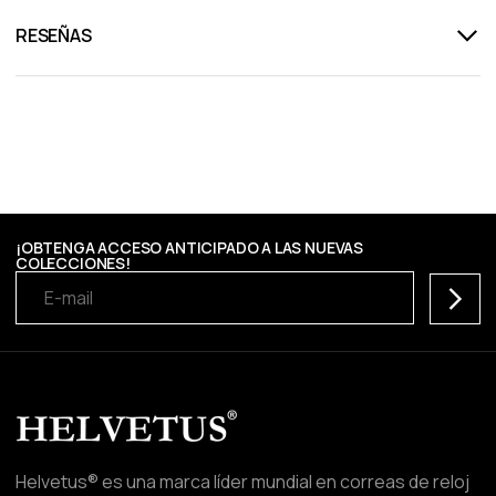
RESEÑAS
¡OBTENGA ACCESO ANTICIPADO A LAS NUEVAS
COLECCIONES!
Suscrib
Helvetus® es una marca líder mundial en correas de reloj