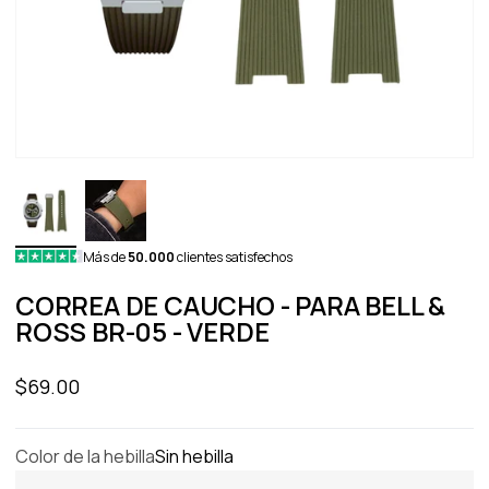
Más de
50.000
clientes satisfechos
CORREA DE CAUCHO - PARA BELL &
ROSS BR-05 - VERDE
Precio de oferta
$69.00
Color de la hebilla
Sin hebilla