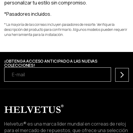
personalizar tu estilo sin compromiso.
*Pasadores incluidos.
* La mayoría de las correas incluyen pasadores de resorte. Verifique la
descripción del producto para confirmarlo. Algunos modelos pueden requerir
una herramienta para la instalación.
¡OBTENGA ACCESO ANTICIPADO A LAS NUEVAS
COLECCIONES!
Suscrib
Helvetus® es una marca líder mundial en correas de reloj
para el mercado de repuestos, que ofrece una selección