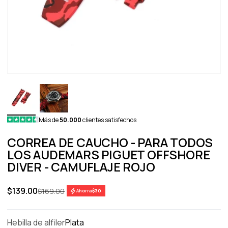
Más de
50.000
clientes satisfechos
CORREA DE CAUCHO - PARA TODOS
LOS AUDEMARS PIGUET OFFSHORE
DIVER - CAMUFLAJE ROJO
Precio de oferta
$139.00
Precio normal
$169.00
Ahorra
$30
Hebilla de alfiler
Plata