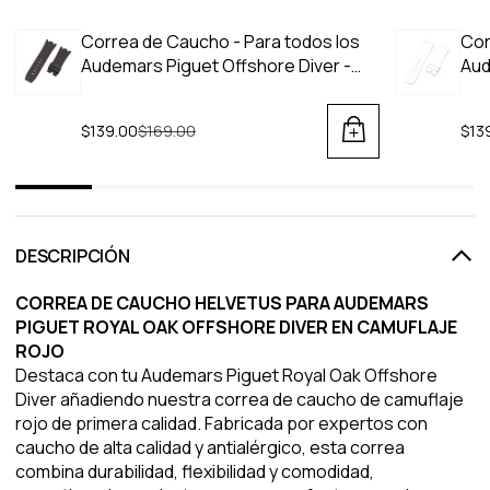
Correa de Caucho - Para todos los
Cor
Audemars Piguet Offshore Diver -
Aud
Negra
Bla
$139.00
Regular price
$169.00
$13
DESCRIPCIÓN
CORREA DE CAUCHO HELVETUS PARA AUDEMARS
PIGUET ROYAL OAK OFFSHORE DIVER EN CAMUFLAJE
ROJO
Destaca con tu Audemars Piguet Royal Oak Offshore
Diver añadiendo nuestra correa de caucho de camuflaje
rojo de primera calidad. Fabricada por expertos con
caucho de alta calidad y antialérgico, esta correa
combina durabilidad, flexibilidad y comodidad,